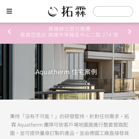
高雄辦公室已搬遷
敬請您造訪 高雄市苓雅區中山二路 274 號
Aquatherm 住宅案例
秉持「沒有不可能！」的研發堅持，針對任何需求，拓
霖 Aquatherm 團隊可依客戶場地圖面進行整套管路配
圖，並可提供量身訂製的產品，並由德國工廠直接發貨