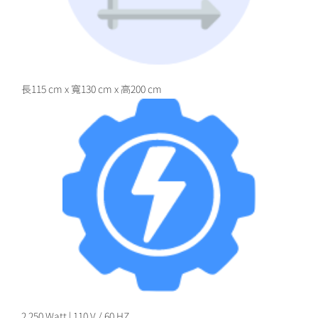
長115 cm x 寬130 cm x 高200 cm
2,250 Watt | 110 V / 60 HZ