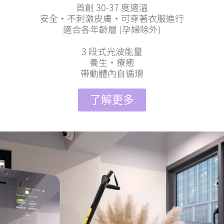
首創 30-37 度適溫
安全・不刺激皮膚・可穿著衣服進行
適合各年齡層 (孕婦除外)
3 段式光波能量
養生・療癒
帶動體內自循環
了解更多