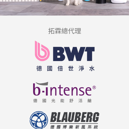
拓霖總代理