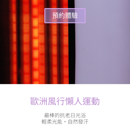
預約體驗
歐洲風行懶人運動​
最棒的抗老日光浴
輕柔光能・自然發汗