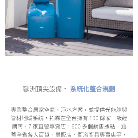
了解更多
北中南
銷售據
歐洲頂尖設備・
系統化整合規劃
點
專業整合居家空氣、淨水方案，並提供光能艙與
管材地暖系統，拓霖在全台擁有 100 餘家一級經
200+
銷商、7 家直營專賣店，600 多個銷售據點，涵
蓋全省各大百貨、量販店、衛浴廚具專賣店等，