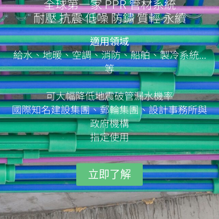
全球第一家 PPR 管材系統
耐壓 抗震 低噪 防鏽 質輕 永續
適用領域
給水、地暖、空調、消防、船舶、製冷系統...
等
可大幅降低地震破管漏水機率
國際知名建設集團、郵輪集團、設計事務所與
政府機構
指定使用
立即了解