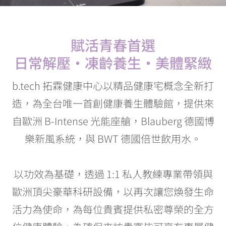
賦活青春首選
日常解壓・凍齡養生・美體緊緻
b.tech 拓霖健康中心以精品健康宅概念全新打
造，為全台唯一首創健康養生體驗館，提供來
自歐洲 B-Intense 光能座艙，Blauberg 德國博
樂新風系統，與 BWT 德國倍世飲用水。
以功效為基礎，透過 1:1 私人教練專業帶領與
歐洲頂尖豪華科研設備，以再次讓您煥發生命
活力為使命，為每位貴賓提供私密尊榮的全方