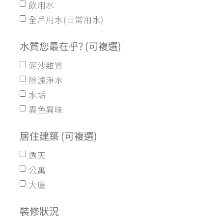
飲用水
全戶用水(日常用水)
水質您最在乎? (可複選)
泥沙雜質
除濾淨水
水垢
異色異味
居住建築 (可複選)
透天
公寓
大廈
裝修狀況