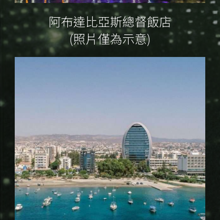
阿布達比亞斯總督飯店
(照片僅為示意)