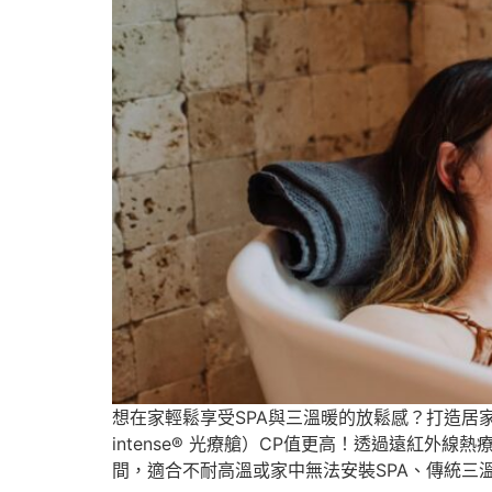
想在家輕鬆享受SPA與三溫暖的放鬆感？打造居
intense® 光療艙）CP值更高！透過遠紅
間，適合不耐高溫或家中無法安裝SPA、傳統三