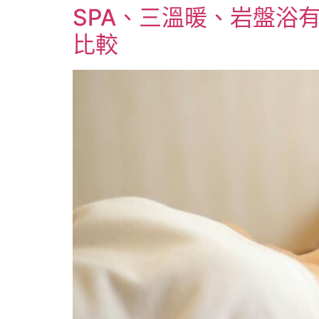
SPA、三溫暖、岩盤浴有
比較​