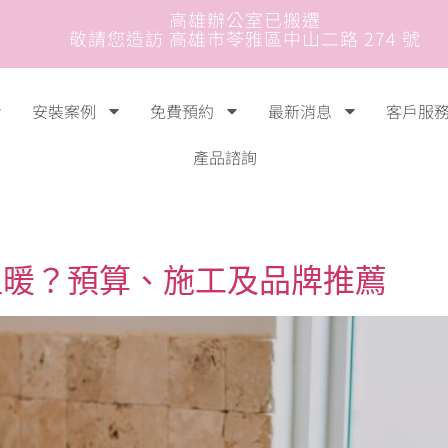
高雄辦公室已搬遷
敬請您造訪 高雄市苓雅區中山二路 274 號
安裝案例
免費預約
最新消息
客戶服
產品諮詢
溫暖？預算、施工及品牌推薦​