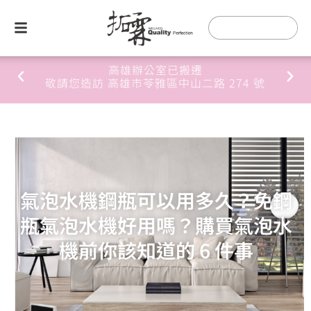
桃園辦公室已搬遷
4 號
敬請您造訪 桃園市桃園區經國一路68-70
氣泡水機鋼瓶可以用多久？免鋼
瓶氣泡水機好用嗎？購買氣泡水
機前你該知道的 6 件事