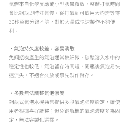
氣體來自化學反應或小型膠囊釋放，整體打氣時間
會比鋼瓶即時注氣慢，從打氣到可飲用大約需等待
30秒至數分鐘不等，對於大量或快速製作不夠便
利。
・氣泡持久度較差，容易消散
免鋼瓶機產生的氣泡通常較細微，碳酸溶入水中的
穩定性也較低，氣泡留存時間短，開瓶後氣泡易快
速流失，不適合久放或事先製作儲存。
・多數無法調整氣泡濃度
鋼瓶式氣泡水機通常提供多段氣泡強度設定，讓使
用者根據喜好調整；但免鋼瓶機的氣泡濃度多為固
定，無法客製化選擇。