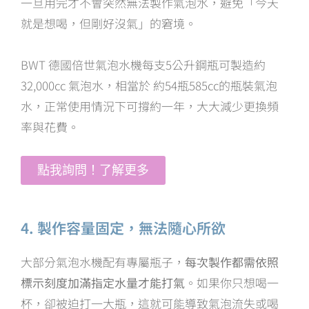
一旦用完才不會突然無法製作氣泡水，避免「今天
就是想喝，但剛好沒氣」的窘境。
BWT 德國倍世氣泡水機每支5公升鋼瓶可製造約
32,000cc 氣泡水，相當於 約54瓶585cc的瓶裝氣泡
水，正常使用情況下可撐約一年，大大減少更換頻
率與花費。
點我詢問！了解更多
4. 製作容量固定，無法隨心所欲
大部分氣泡水機配有專屬瓶子，
每次製作都需依照
標示刻度加滿指定水量才能打氣
。如果你只想喝一
杯，卻被迫打一大瓶，這就可能導致氣泡流失或喝