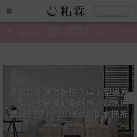
桃園辦公室已搬遷
敬請您造訪 桃園市桃園區經國一路68-70號
家用飲水機怎麼挑？桌上型與直
立型飲水機優缺點解析、飲水機
選購5重點｜2025家用飲水機推
薦