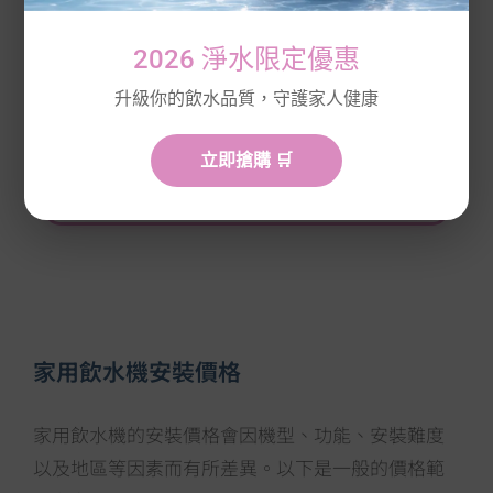
WODAPURE
年度主濾芯
優惠中
2026 淨水限定優惠
升級你的飲水品質，守護家人健康
🔥 已搶購 87%，即將售罄
立即搶購 🛒
立即點我搶購 ❯❯❯
家用飲水機安裝價格
家用飲水機的安裝價格會因機型、功能、安裝難度
以及地區等因素而有所差異。以下是一般的價格範