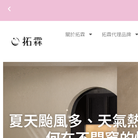
關於拓霖
拓霖代理品牌
夏天颱風多、天氣
何在不開窗的