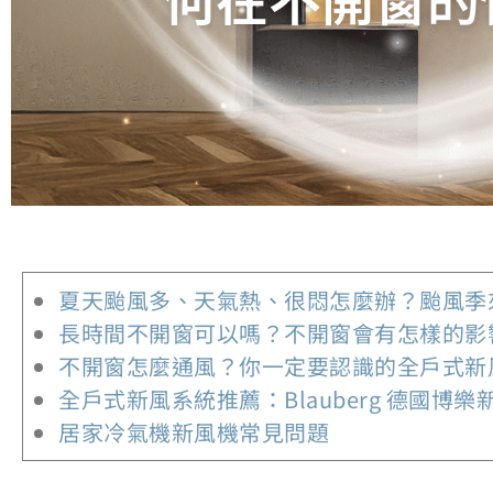
夏天颱風多、天氣熱、很悶怎麼辦？颱風季
長時間不開窗可以嗎？不開窗會有怎樣的影響
不開窗怎麼通風？你一定要認識的全戶式新風
全戶式新風系統推薦：Blauberg 德國博樂
居家冷氣機新風機常見問題​​