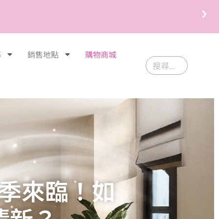
務
銷售地點
購物商城
季來臨！如
清新？