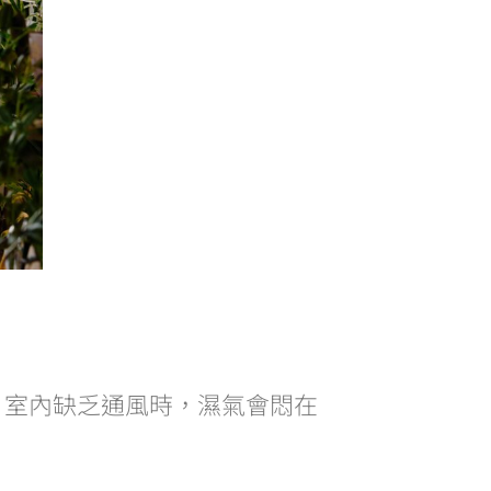
、室內缺乏通風時，濕氣會悶在