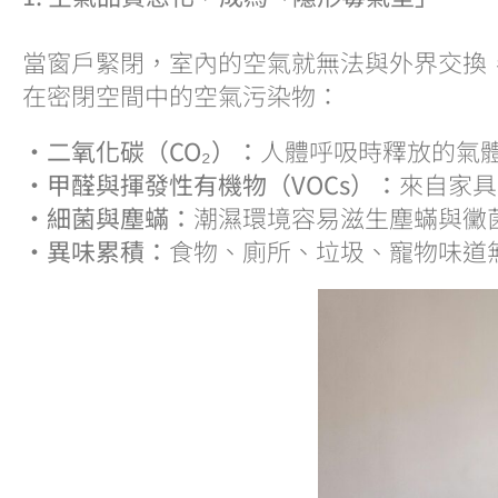
當窗戶緊閉，室內的空氣就無法與外界交換
在密閉空間中的空氣污染物：
・二氧化碳（CO₂）：
人體呼吸時釋放的氣體
・甲醛與揮發性有機物（VOCs）：
來自家具
・細菌與塵蟎：
潮濕環境容易滋生塵蟎與黴
・異味累積：
食物、廁所、垃圾、寵物味道