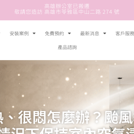
高雄辦公室已搬遷
敬請您造訪 高雄市苓雅區中山二路 274 號
安裝案例
免費預約
最新消息
客戶服
產品諮詢
熱、很悶怎麼辦？颱風
情況下保持室內空氣