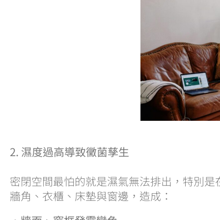
2. 濕度過高導致黴菌孳生
密閉空間最怕的就是濕氣無法排出，特別是
牆角、衣櫃、床墊與窗邊，造成：
・牆面、窗框發霉變色