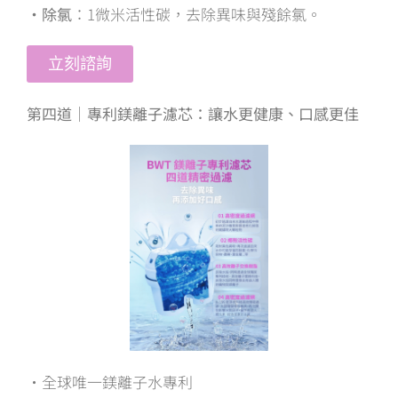
・除氯
：1微米活性碳，去除異味與殘餘氯。
立刻諮詢
第四道｜專利鎂離子濾芯：讓水更健康、口感更佳
・全球唯一鎂離子水專利