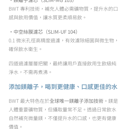
BWT 專利技術，補充人體必需礦物質，提升水的口
感與飲用價值，讓水質更柔順易飲。
・中空絲膜濾芯（SLIM-UF 104）
0.1 微米孔徑高精度過濾，有效濾除細菌與微生物，
確保飲水衛生。
四道過濾層層把關，最終讓用戶直接飲用生飲級純
淨水，不需再煮沸。
添加鎂離子，喝到更健康、口感更佳的水
BWT 最大特色在於
全球唯一鎂離子添加技術
。鎂是
人體重要礦物質，但攝取量常不足。透過日常飲水
自然補充微量鎂，不僅提升水的口感，也更有健康
價值。