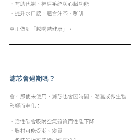
・有助代謝、神經系統與心臟功能
・提升水口感，適合沖茶、咖啡
真正做到「越喝越健康」。
濾芯會過期嗎？
會。即使未使用，濾芯也會因時間、潮濕或微生物
影響而老化：
・活性碳會吸附空氣雜質而性能下降
・膜材可能受潮、變質
・包裝破損可能造成細菌滋生