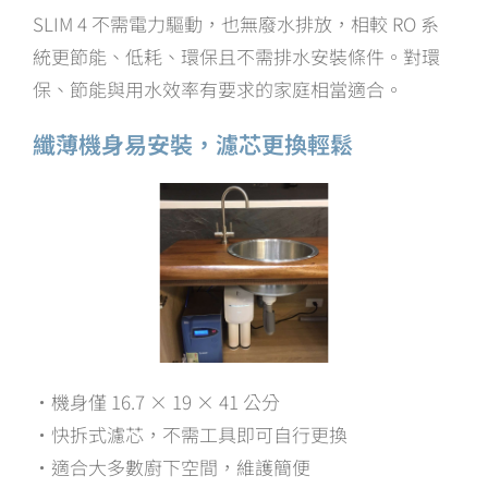
SLIM 4 不需電力驅動，也無廢水排放，相較 RO 系
統更節能、低耗、環保且不需排水安裝條件。對環
保、節能與用水效率有要求的家庭相當適合。
纖薄機身易安裝，濾芯更換輕鬆
・機身僅 16.7 × 19 × 41 公分
・快拆式濾芯，不需工具即可自行更換
・適合大多數廚下空間，維護簡便