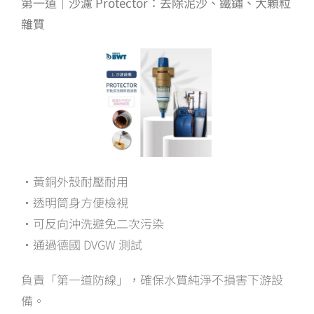
第一道｜沙濾 Protector：去除泥沙、鐵鏽、大顆粒
雜質
・黃銅外殼耐壓耐用
・透明筒身方便檢視
・可反向沖洗避免二次污染
・通過德國 DVGW 測試
負責「第一道防線」，確保水質純淨不損害下游設
備。