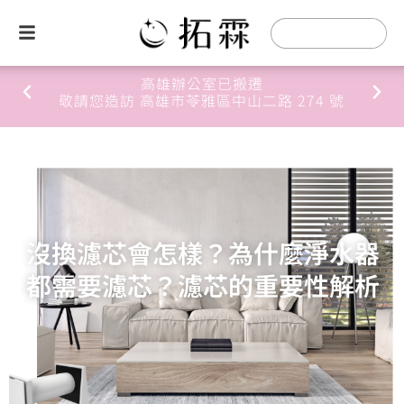
高雄辦公室已搬遷
敬請您造訪 高雄市苓雅區中山二路 274 號
沒換濾芯會怎樣？為什麼淨水器
都需要濾芯？濾芯的重要性解析