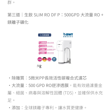
群。
第三道｜生飲 SLIM RO DF P：500GPD 大流量 RO +
鎂離子礦化
・除雜質
：
5微米PP長效活性碳複合式濾芯
・大流量
：
500 GPD RO逆滲透膜
，能有效過濾重金
屬、細菌、病毒與溶解性固體 (TDS)，並確保供水充
足。
・添加
：全球鎂離子專利，讓水質更健康。