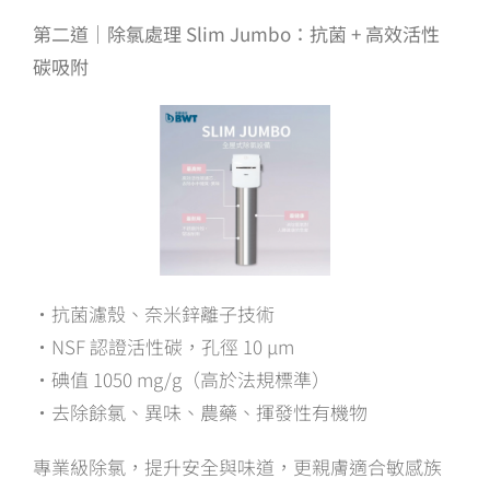
第二道｜除氯處理 Slim Jumbo：抗菌 + 高效活性
碳吸附
・抗菌濾殼、奈米鋅離子技術
・NSF 認證活性碳，孔徑 10 µm
・碘值 1050 mg/g（高於法規標準）
・去除餘氯、異味、農藥、揮發性有機物
專業級除氯，提升安全與味道，更親膚適合敏感族