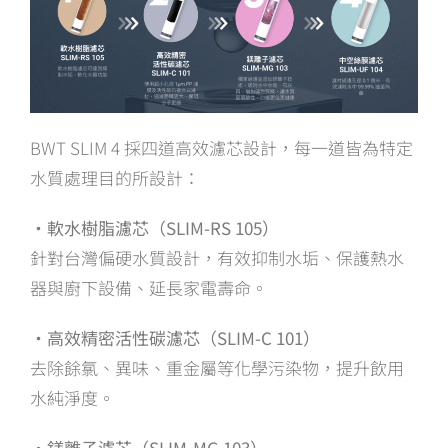
BWT SLIM 4 採四道高效濾芯設計，每一道皆為特定
水質處理目的所設計：
・軟水樹脂濾芯（SLIM-RS 105）
針對台灣偏硬水質設計，有效抑制水垢、保護熱水
器與廚下設備、延長家電壽命。
・高效精密活性碳濾芯（SLIM-C 101）
去除餘氯、異味、重金屬等化學污染物，提升飲用
水純淨度。
・鎂離子濾芯（SLIM-MG 103）